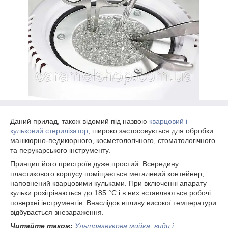
Даний прилад, також відомий під назвою
кварцовий і
кульковий стерилізатор
, широко застосовується для обробки
манікюрно-педикюрного, косметологічного, стоматологічного
та перукарського інструменту.
Принцип його пристроїв дуже простий. Всередину
пластикового корпусу поміщається металевий контейнер,
наповнений кварцовими кульками. При включенні апарату
кульки розігріваються до 185 °С і в них вставляються робочі
поверхні інструментів. Внаслідок впливу високої температури
відбувається знезараження.
Читайте також:
Ультразвукова мийка, види і