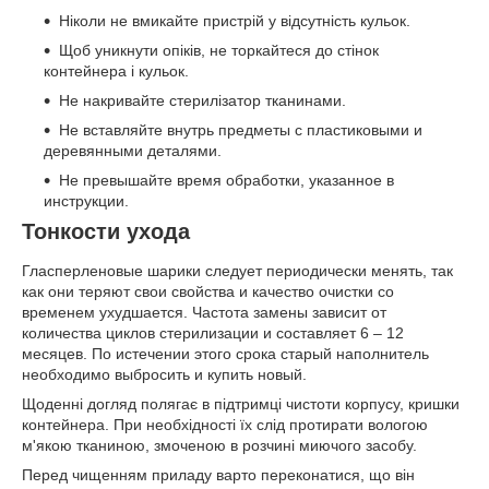
Ніколи не вмикайте пристрій у відсутність кульок.
Щоб уникнути опіків, не торкайтеся до стінок
контейнера і кульок.
Не накривайте стерилізатор тканинами.
Не вставляйте внутрь предметы с пластиковыми и
деревянными деталями.
Не превышайте время обработки, указанное в
инструкции.
Тонкости ухода
Гласперленовые шарики следует периодически менять, так
как они теряют свои свойства и качество очистки со
временем ухудшается. Частота замены зависит от
количества циклов стерилизации и составляет 6 – 12
месяцев. По истечении этого срока старый наполнитель
необходимо выбросить и купить новый.
Щоденні догляд полягає в підтримці чистоти корпусу, кришки
контейнера. При необхідності їх слід протирати вологою
м'якою тканиною, змоченою в розчині миючого засобу.
Перед чищенням приладу варто переконатися, що він