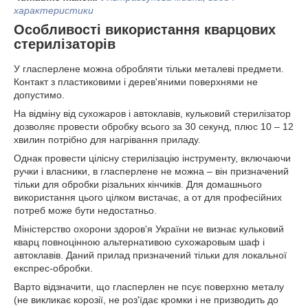
характеристики
Особливості використання кварцових
стерилізаторів
У гласперлене можна обробляти тільки металеві предмети.
Контакт з пластиковими і дерев'яними поверхнями не
допустимо.
На відміну від сухожаров і автоклавів, кульковий стерилізатор
дозволяє провести обробку всього за 30 секунд, плюс 10 – 12
хвилин потрібно для нагрівання приладу.
Однак провести цілісну стерилізацію інструменту, включаючи
ручки і власники, в гласперлене не можна – він призначений
тільки для обробки різальних кінчиків. Для домашнього
використання цього цілком вистачає, а от для професійних
потреб може бути недостатньо.
Міністерство охорони здоров'я України не визнає кульковий
кварц повноцінною альтернативою сухожаровым шаф і
автоклавів. Даний прилад призначений тільки для локальної
експрес-обробки.
Варто відзначити, що гласперлен не псує поверхню металу
(не викликає корозії, не роз'їдає кромки і не призводить до