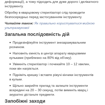
деформації), а тому підходить для дуже дорого і делікатного
інструменту.
Обробку в кварцовому стерилізаторі слід проводити
безпосередньо перед застосуванням інструменту.
Читайте також:
Як правильно користуватися мийкою
ультразвукової
Загальна послідовність дій
Продезінфікуйте інструмент знезаражувальним
розчином.
Наповніть ємність в центрі апарату кварцовими
кульками (приблизно на 80% від об'єму).
Увімкніть стерилізатор і почекайте 10 – 12 хвилин,
поки він нагріється.
Підніміть кришку і вставте ріжучі кінчики інструментів
в кульки.
Щільно закрийте прилад та залиште інструменти
всередині на 20 – 30 секунд, потім вимкніть кварц і
акуратно дістаньте предмети.
Запобіжні заходи