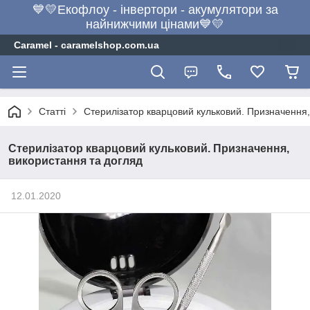
💙💛Екофлоу - інвертори - акумулятори за
найнижчими цінами💙💛
Caramel - caramelshop.com.ua
Статті
Стерилізатор кварцовий кульковий. Призначення,
Стерилізатор кварцовий кульковий. Призначення,
використання та догляд
12.01.2020