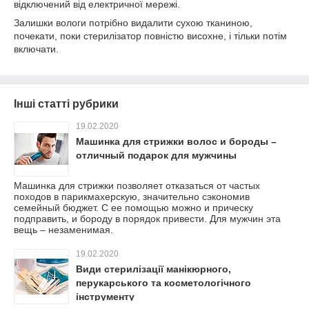
відключений від електричної мережі.
Залишки вологи потрібно видалити сухою тканиною,
почекати, поки стерилізатор повністю висохне, і тільки потім
включати.
Інші статті рубрики
19.02.2020
Машинка для стрижки волос и бороды –
отличный подарок для мужчины
Машинка для стрижки позволяет отказаться от частых
походов в парикмахерскую, значительно сэкономив
семейный бюджет. С ее помощью можно и прическу
подправить, и бороду в порядок привести. Для мужчин эта
вещь – незаменимая.
19.02.2020
Види стерилізації манікюрного,
перукарського та косметологічного
інструменту