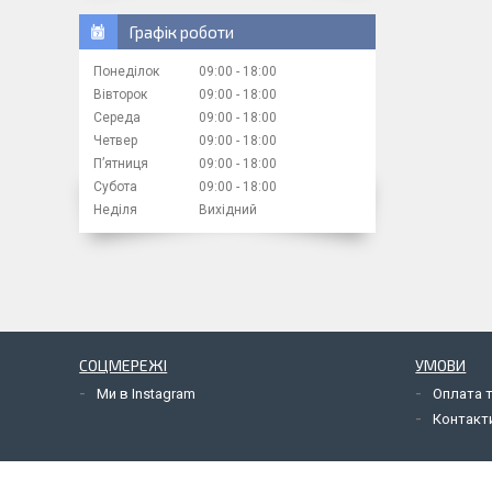
Графік роботи
Понеділок
09:00
18:00
Вівторок
09:00
18:00
Середа
09:00
18:00
Четвер
09:00
18:00
Пʼятниця
09:00
18:00
Субота
09:00
18:00
Неділя
Вихідний
СОЦМЕРЕЖІ
УМОВИ
Ми в Instagram
Оплата 
Контакт