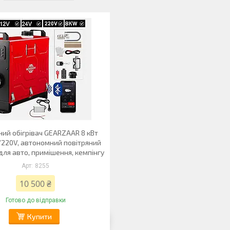
ий обігрівач GEARZAAR 8 кВт
220V, автономний повітряний
 для авто, примішення, кемпінгу
8255
10 500 ₴
Готово до відправки
Купити