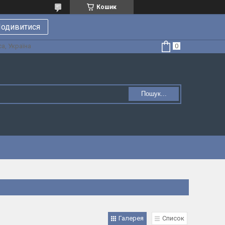
Кошик
одивитися
а, Україна
Пошук...
Галерея
Список