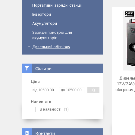
Портативні зарядні станції
Інвертори
Акумулятори
Зарядні пристрої для
акумуляторів
Дизельний обігрівач
Фільтри
Дизельн
Ціна
12V/24V/
обігрівач
Наявність
В наявності
1
Контакти