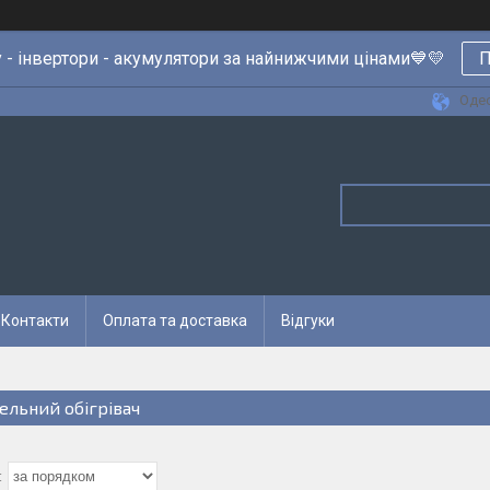
 - інвертори - акумулятори за найнижчими цінами💙💛
П
Одес
Контакти
Оплата та доставка
Відгуки
ельний обігрівач