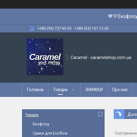
💙💛Екофлоу
+380 (96) 727-65-20
+380 (63) 101-12-30
Caramel - caramelshop.com.ua
Головна
Товари
ЗНИЖКИ
Про нас
Диз
Товари
Екофлоу
Сумки для Ecoflow