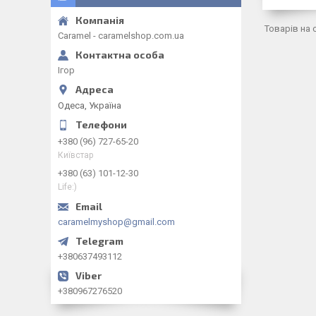
Caramel - caramelshop.com.ua
Ігор
Одеса, Україна
+380 (96) 727-65-20
Київстар
+380 (63) 101-12-30
Life:)
caramelmyshop@gmail.com
+380637493112
+380967276520