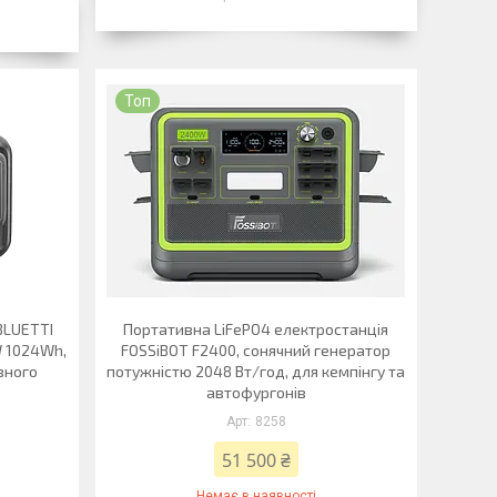
Топ
BLUETTI
Портативна LiFePO4 електростанція
W 1024Wh,
FOSSiBOT F2400, сонячний генератор
вного
потужністю 2048 Вт/год, для кемпінгу та
автофургонів
8258
51 500 ₴
Немає в наявності