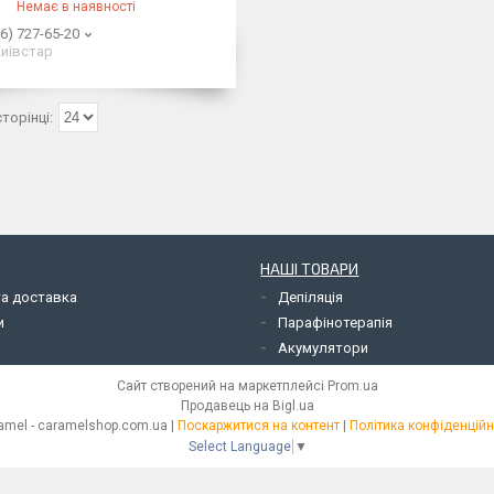
Немає в наявності
6) 727-65-20
иївстар
НАШІ ТОВАРИ
та доставка
Депіляція
и
Парафінотерапія
Акумулятори
Сайт створений на маркетплейсі
Prom.ua
Продавець на Bigl.ua
Caramel - caramelshop.com.ua |
Поскаржитися на контент
|
Політика конфіденційн
Select Language
▼