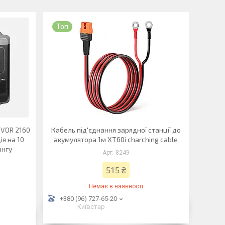
Топ
EVOR 2160
Кабель під'єднання зарядної станції до
ія на 10
акумулятора 1м XT60i charching cable
інгу
8249
515 ₴
Немає в наявності
+380 (96) 727-65-20
Київстар