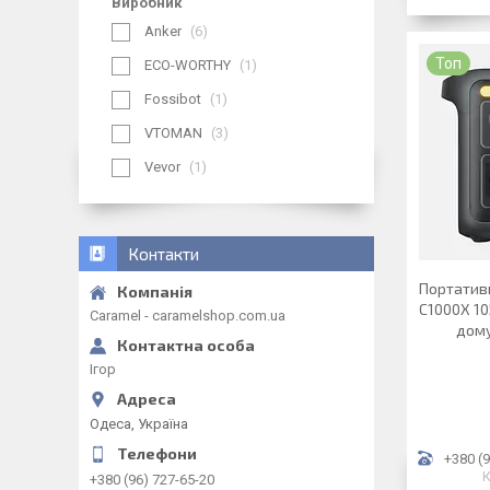
Виробник
Anker
6
Топ
ECO-WORTHY
1
Fossibot
1
VTOMAN
3
Vevor
1
Контакти
Портативн
C1000X 10
Caramel - caramelshop.com.ua
дому
Ігор
Одеса, Україна
+380 (9
К
+380 (96) 727-65-20