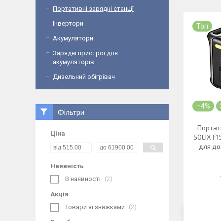
Портативні зарядні станції
Інвертори
Топ
Акумулятори
Зарядні пристрої для
акумуляторів
Дизельний обігрівач
–4%
Фільтри
Портат
Ціна
SOLIX F1
для до
Наявність
В наявності
2
Акція
Товари зі знижками
2