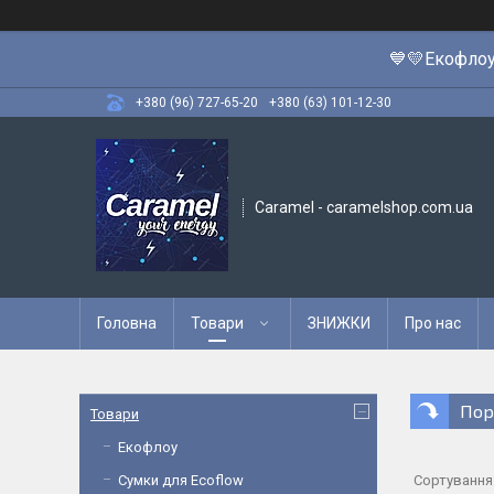
💙💛Екофлоу
+380 (96) 727-65-20
+380 (63) 101-12-30
Caramel - caramelshop.com.ua
Головна
Товари
ЗНИЖКИ
Про нас
Пор
Товари
Екофлоу
Сумки для Ecoflow