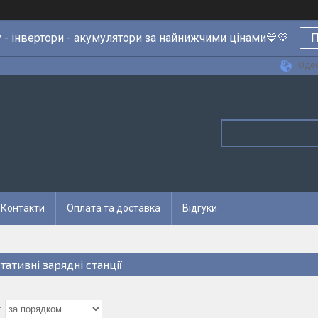
 - інвертори - акумулятори за найнижчими цінами💙💛
П
Одес
Контакти
Оплата та доставка
Відгуки
тативні зарядні станції