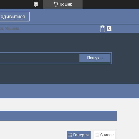
Кошик
одивитися
а, Україна
Пошук...
Галерея
Список