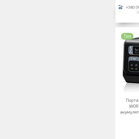
+380 (9
К
Топ
Порта
WORT
акумулят