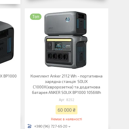
Топ
X BP1000
Комплект Anker 2112 Wh - портативна
зарядна станція SOLIX
C1000X(євророзетка) та додаткова
батарея ANKER SOLIX BP1000 1056Wh
8252
60 000 ₴
Немає в наявності
+380 (96) 727-65-20