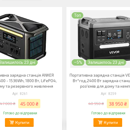
Топ
Залишилось 23 дні
–5%
Залишилось 23 дні
ивна зарядна станція ANKER
Портативна зарядна станція V
500 - 1536Wh, 1800 Вт, LiFePO4,
Вт*год,2400 Вт зарядна станц
му та резервного живлення
роз'ємів для дому та кемп
8261
8259
45 000 ₴
38 950 ₴
47 000 ₴
40 950 ₴
Готово до відправки
Готово до відправки
Купити
Купити