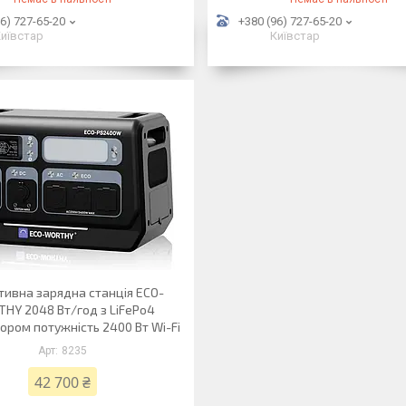
6) 727-65-20
+380 (96) 727-65-20
иївстар
Київстар
тивна зарядна станція ECO-
HY 2048 Вт/год з LiFePo4
ором потужність 2400 Вт Wi-Fi
8235
42 700 ₴