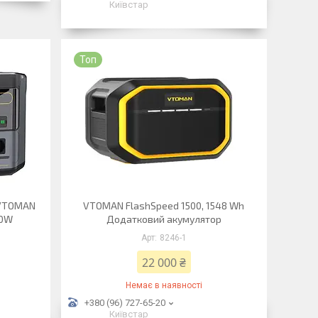
Київстар
Топ
 VTOMAN
VTOMAN FlashSpeed 1500, 1548 Wh
00W
Додатковий акумулятор
8246-1
22 000 ₴
Немає в наявності
+380 (96) 727-65-20
Київстар