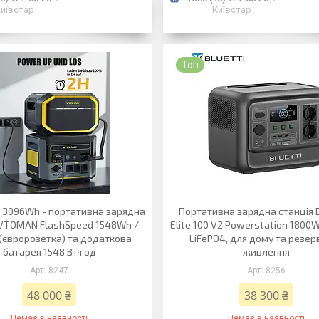
иївстар
Київстар
Топ
 3096Wh - портативна зарядна
Портативна зарядна станція 
 VTOMAN FlashSpeed 1548Wh /
Elite 100 V2 Powerstation 1800
(євророзетка) та додаткова
LiFePO4, для дому та резер
батарея 1548 Вт·год
живлення
8247
8256
48 000 ₴
38 300 ₴
Немає в наявності
Немає в наявності