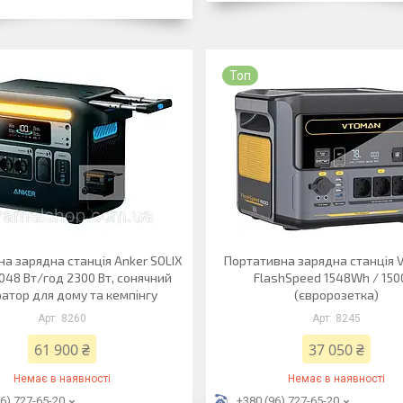
Топ
а зарядна станція Anker SOLIX
Портативна зарядна станція
048 Вт/год 2300 Вт, сонячний
FlashSpeed 1548Wh / 15
атор для дому та кемпінгу
(євророзетка)
8260
8245
61 900 ₴
37 050 ₴
Немає в наявності
Немає в наявності
6) 727-65-20
+380 (96) 727-65-20