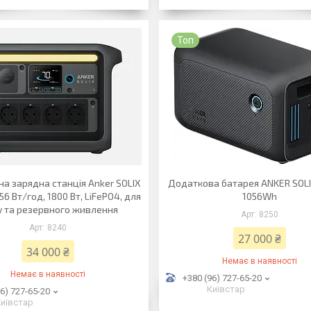
Топ
а зарядна станція Anker SOLIX
Додаткова батарея ANKER SOLI
56 Вт/год, 1800 Вт, LiFePO4, для
1056Wh
 та резервного живлення
8250
8240
27 000 ₴
34 000 ₴
Немає в наявності
Немає в наявності
+380 (96) 727-65-20
Київстар
6) 727-65-20
иївстар