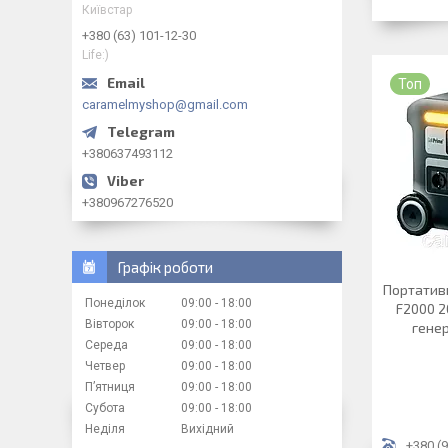
Київстар
+380 (63) 101-12-30
Life:)
Топ
caramelmyshop@gmail.com
+380637493112
+380967276520
Графік роботи
Портативн
Понеділок
09:00
18:00
F2000 2
Вівторок
09:00
18:00
генер
Середа
09:00
18:00
Четвер
09:00
18:00
Пʼятниця
09:00
18:00
Субота
09:00
18:00
Неділя
Вихідний
+380 (9