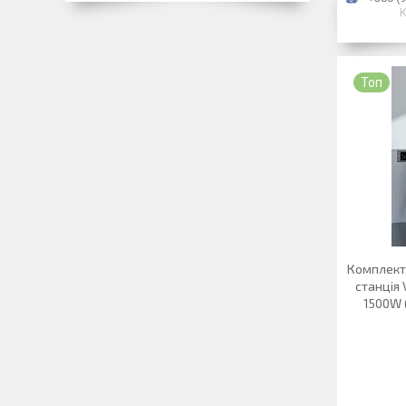
К
Топ
Комплект
станція
1500W 