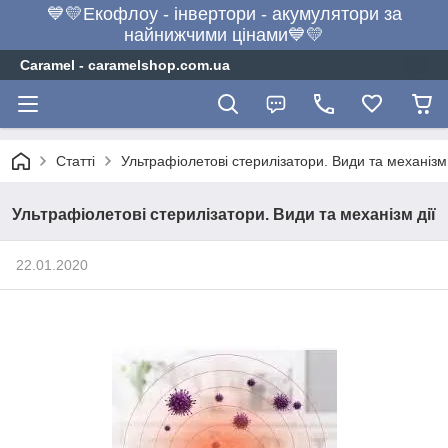
💙💛Екофлоу - інвертори - акумулятори за
найнижчими цінами💙💛
Caramel - caramelshop.com.ua
Статті
Ультрафіолетові стерилізатори. Види та механізм 
Ультрафіолетові стерилізатори. Види та механізм дії
22.01.2020