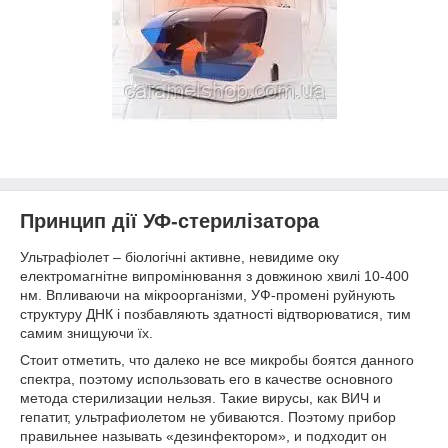
Принцип дії УФ-стерилізатора
Ультрафіолет – біологічні активне, невидиме оку
електромагнітне випромінювання з довжиною хвилі 10-400
нм. Впливаючи на мікроорганізми, УФ-промені руйнують
структуру ДНК і позбавляють здатності відтворюватися, тим
самим знищуючи їх.
Стоит отметить, что далеко не все микробы боятся данного
спектра, поэтому использовать его в качестве основного
метода стерилизации нельзя. Такие вирусы, как ВИЧ и
гепатит, ультрафиолетом не убиваются. Поэтому прибор
правильнее называть «дезинфектором», и подходит он