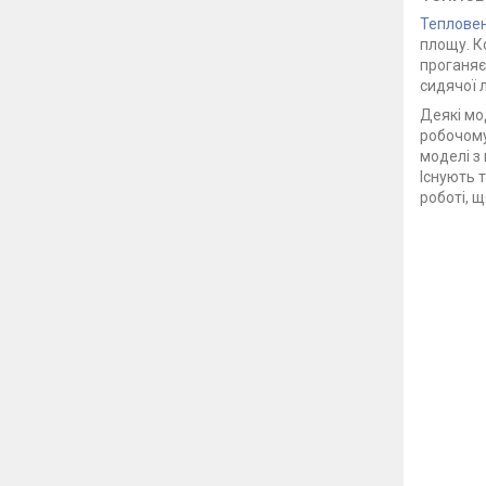
Теплове
площу. К
проганяє
сидячої 
Деякі мо
робочому
моделі з
Існують 
роботі, 