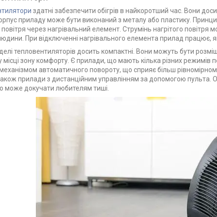
нтилятори
здатні забезпечити обігрів в найкоротший час. Вони дос
орпус приладу може бути виконаний з металу або пластику. Принци
 повітря через нагрівальний елемент. Струмінь нагрітого повітря м
людини. При відключенні нагрівального елемента прилад працює, я
делі тепловентиляторів досить компактні. Вони можуть бути розміщ
 місці зону комфорту. Є прилади, що мають кілька різних режимів 
 механізмом автоматичного повороту, що сприяє більш рівномірном
також прилади з дистанційним управлінням за допомогою пульта. 
що може докучати любителям тиші.