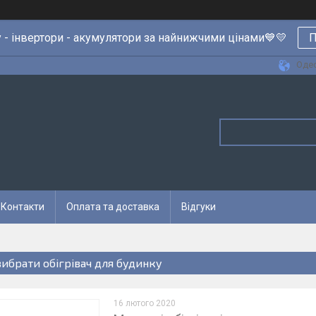
 - інвертори - акумулятори за найнижчими цінами💙💛
П
Одес
Контакти
Оплата та доставка
Відгуки
вибрати обігрівач для будинку
16 лютого 2020