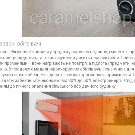
рвоні обігрівачі
воні обігрівачі з'явилися у продажу відносно недавно, і мало хто п
их вище недоліків, та їх застосування досить перспективно. Принц
и променями – вони нагрівають не повітря, а підлога і предмети, н
ню. У продажу є моделі інфрачервоних обігрівачів, призначені для у
шумні і пожежобезпечні, досить швидко прогрівають приміщення. П
чі здатні забезпечити економію від 30% до 60% електроенергії. Слі
ням до пічного опалення сільського або дачного будинку.