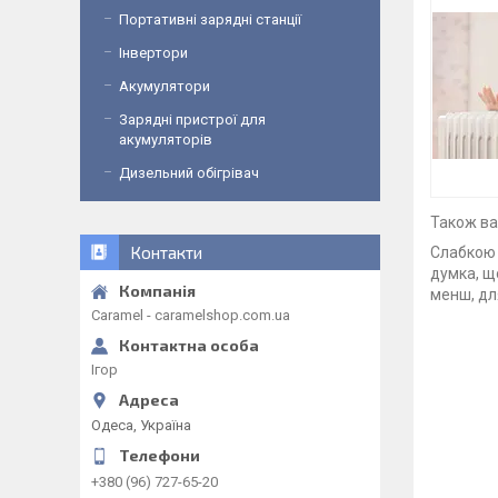
Портативні зарядні станції
Інвертори
Акумулятори
Зарядні пристрої для
акумуляторів
Дизельний обігрівач
Також вар
Контакти
Слабкою 
думка, щ
менш, для
Caramel - caramelshop.com.ua
Ігор
Одеса, Україна
+380 (96) 727-65-20