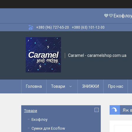
💙💛Екофлоу
+380 (96) 727-65-20
+380 (63) 101-12-30
Caramel - caramelshop.com.ua
Головна
Товари
ЗНИЖКИ
Про нас
Як 
Товари
Екофлоу
Сумки для Ecoflow