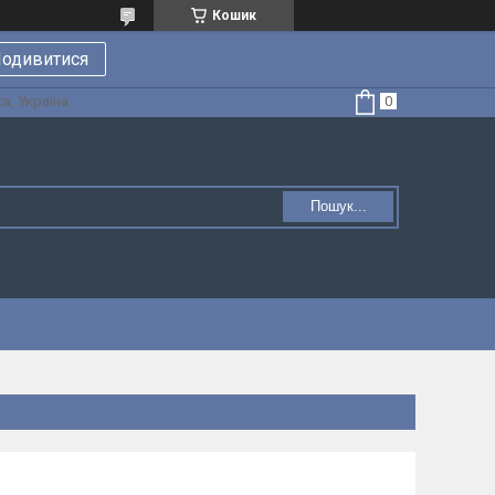
Кошик
одивитися
а, Україна
Пошук...