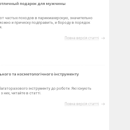
 отличный подарок для мужчины
от частых походов в парикмахерскую, значительно
ожно и прическу подправить, и бороду в порядок
я.
Повна версія статті
ького та косметологічного інструменту
багаторазового інструменту до роботи. Які існують
 них, читайте в статті.
Повна версія статті