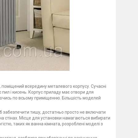
, поміщений всередину металевого корпусу. Сучасні
 пил і кисень. Корпус приладу має отвори для
юючись по всьому приміщенню. Більшість моделей
б забезпечити тишу, достатньо просто не включати
 на стінах. Місце для установки намагаються вибирати
стю, таких як ванна кімната, розроблені моделі з
ум місця, особливо при зберіганні по закінченню