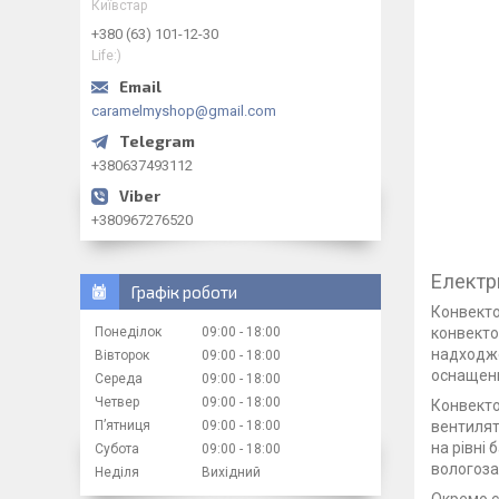
Київстар
+380 (63) 101-12-30
Life:)
caramelmyshop@gmail.com
+380637493112
+380967276520
Електр
Графік роботи
Конвекто
Понеділок
09:00
18:00
конвекто
надходже
Вівторок
09:00
18:00
оснащени
Середа
09:00
18:00
Четвер
09:00
18:00
Конвекто
Пʼятниця
09:00
18:00
вентилят
на рівні
Субота
09:00
18:00
вологоза
Неділя
Вихідний
Окремо с