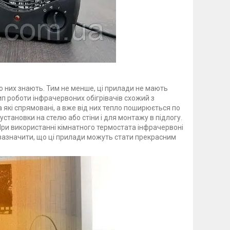
ро них знають. Тим не менше, ці прилади не мають
ип роботи інфрачервоних обігрівачів схожий з
а які спрямовані, а вже від них тепло поширюється по
становки на стелю або стіни і для монтажу в підлогу.
ри використанні кімнатного термостата інфрачервоні
д зазначити, що ці прилади можуть стати прекрасним