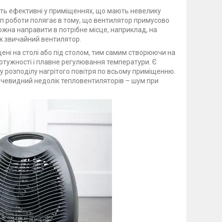
ить ефективні у приміщеннях, що мають невелику
п роботи полягає в тому, що вентилятор примусово
ожна направити в потрібне місце, наприклад, на
к звичайний вентилятор.
ені на столі або під столом, тим самим створюючи на
потужності і плавне регулювання температури. Є
у розподілу нагрітого повітря по всьому приміщенню.
Очевидний недолік тепловентиляторів – шум при