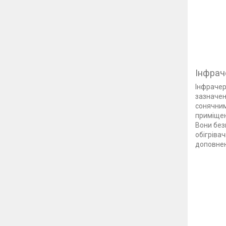
Інфраче
Інфрачер
зазначен
сонячним
приміщен
Вони без
обігріва
доповнен