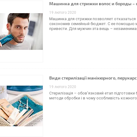
Машинка для стрижки волос и бороды –
19 лютого 2020
Машинка для стрижки позволяет отказаться 
сэкономив семейный бюджет. С ее помощью м
привести. Для мужчин эта вещь – незаменима
Види стерилізації манікюрного, перукарс
19 лютого 2020
Стерилізація – обов'язковий етап підготовки 
методи обробки і в чому особливість кожного з