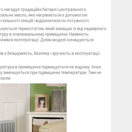
то нагадує традиційні батареї центрального
еральне масло, яке нагрівається з допомогою
кількості секцій і відрізнятися по потужності.
днуються термостатом, який захищає їх від надмірного
туру в опалювальному приміщенні. Наявність
чним в експлуатації. Деякі моделі оснащуються
в є безшумність, безпеку і зручність в експлуатації.
ратура в приміщенні підвищується не відразу. Існує
дку зменшується при підвищенні температури. Тим не
тором.