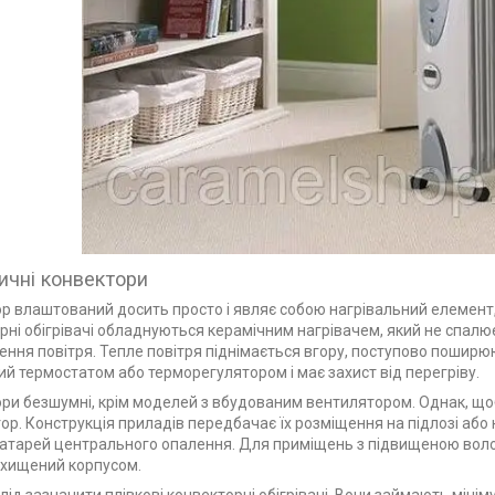
ичні конвектори
р влаштований досить просто і являє собою нагрівальний елемент
рні обігрівачі обладнуються керамічним нагрівачем, який не спалює
ння повітря. Тепле повітря піднімається вгору, поступово пошир
й термостатом або терморегулятором і має захист від перегріву.
ри безшумні, крім моделей з вбудованим вентилятором. Однак, що
ор. Конструкція приладів передбачає їх розміщення на підлозі або
 батарей центрального опалення. Для приміщень з підвищеною вологі
хищений корпусом.
лід зазначити плівкові конвекторні обігрівачі. Вони займають мінім