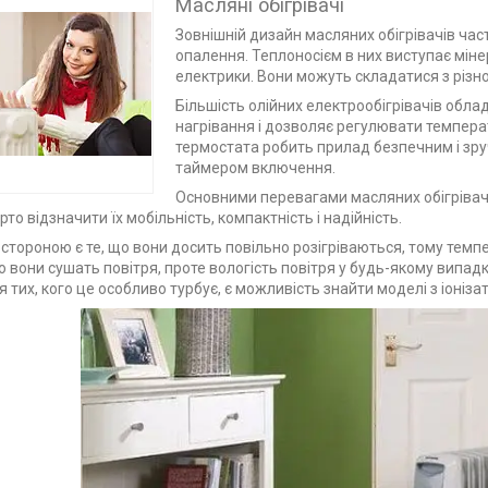
Масляні обігрівачі
Зовнішній дизайн масляних обігрівачів час
опалення. Теплоносієм в них виступає мін
електрики. Вони можуть складатися з різної 
Більшість олійних електрообігрівачів обла
нагрівання і дозволяє регулювати темпера
термостата робить прилад безпечним і зру
таймером включення.
Основними перевагами
масляних обігрівачі
то відзначити їх мобільність, компактність і надійність.
стороною є те, що вони досить повільно розігріваються, тому темпе
о вони сушать повітря, проте вологість повітря у будь-якому випа
 тих, кого це особливо турбує, є можливість знайти моделі з іоніза