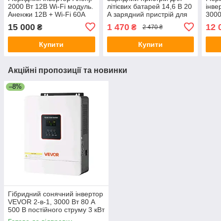
2000 Вт 12В Wi-Fi модуль.
літієвих батарей 14,6 В 20
інве
Аненжи 12В + Wi-Fi 60А
А зарядний пристрій для
3000
зарядка від мережі 60А
літій-залізо-фосфатних
пост
15 000
1 470
12 
₴
₴
2 470 ₴
НОВА модель
батарей 12 В
Купити
Купити
Акційні пропозиції та новинки
–8%
Гібридний сонячний інвертор
VEVOR 2-в-1, 3000 Вт 80 А
500 В постійного струму 3 кВт