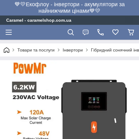
💙💛Екофлоу - інвертори - акумулятори за
найнижчими цінами💙💛
Caramel - caramelshop.com.ua
Товари та послуги
Інвертори
Гібридний сонячний ін