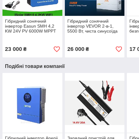
Гібридний сонячний
Гібридний сонячний
Гібр
інвертор Easun SMH 4,2
інвертор VEVOR 2-в-1,
інве
KW 24V PV 6000W MPPT
5500 Вт, чиста синусоїда
безп
110A Charge 230VAC 4,2
MPPT, 100 А, 500 В
одно
кВт
постійного струму 5,5 кВт
функ
23 000
26 000
17 
₴
₴
Подібні товари компанії
Гібридний інвертор Anenji
Зарядний пристрій для
Гібр