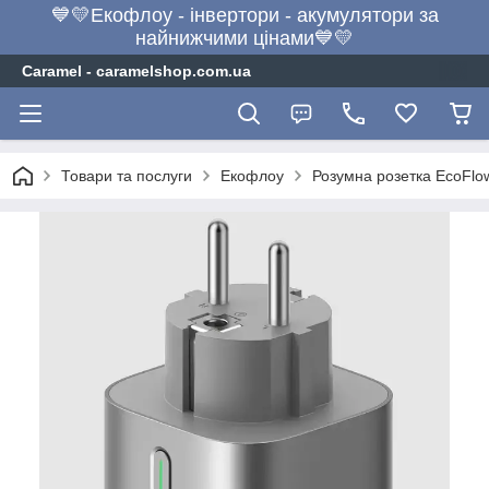
💙💛Екофлоу - інвертори - акумулятори за
найнижчими цінами💙💛
Caramel - caramelshop.com.ua
Товари та послуги
Екофлоу
Розумна розетка EcoFlow