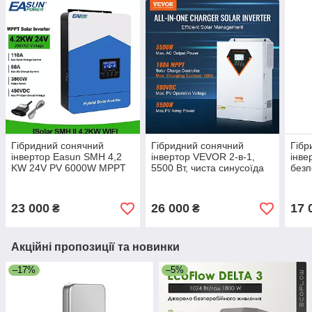
Гібридний сонячний
Гібридний сонячний
Гібр
інвертор Easun SMH 4,2
інвертор VEVOR 2-в-1,
інве
KW 24V PV 6000W MPPT
5500 Вт, чиста синусоїда
безп
110A Charge 230VAC 4,2
MPPT, 100 А, 500 В
одно
кВт
постійного струму 5,5 кВт
функ
23 000
26 000
17 
₴
₴
Акційні пропозиції та новинки
–17%
–5%